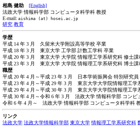
相島 健助
[English]
法政大学 情報科学部 コンピュータ科学科 教授
E-mail:
aishima (at) hosei.ac.jp
研究
教育
学歴
平成 14 年 3 月 久留米大学附設高等学校 卒業
平成 18 年 3 月 東京大学 工学部 計数工学科 卒業
平成 20 年 3 月 東京大学 大学院 情報理工学系研究科 修士課
平成 23 年 3 月 東京大学 大学院 情報理工学系研究科 博
職歴
平成 20 年 4 月～平成 23 年 3 月 日本学術振興会 特別研究員 (
平成 23 年 4 月～平成 29 年 3 月 東京大学大学院情報理
平成 29 年 4 月～平成 30 年 3 月 東京大学大学院情報理
平成 30 年 4 月～令和 6 年 3 月 法政大学 情報科学部 コ
令和 6 年 4 月～ 法政大学 情報科学部 コンピュータ科学科 
リンク
法政大学
法政大学情報科学部
東京大学
情報理工学系研究科